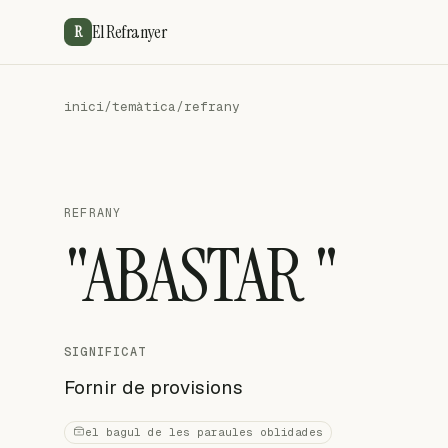
El Refranyer
R
inici
/
temàtica
/
refrany
REFRANY
"ABASTAR "
SIGNIFICAT
Fornir de provisions
el bagul de les paraules oblidades