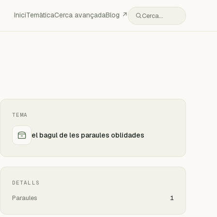
Inici
Temàtica
Cerca avançada
Blog ↗
Cerca…
TEMA
el bagul de les paraules oblidades
DETALLS
Paraules
1