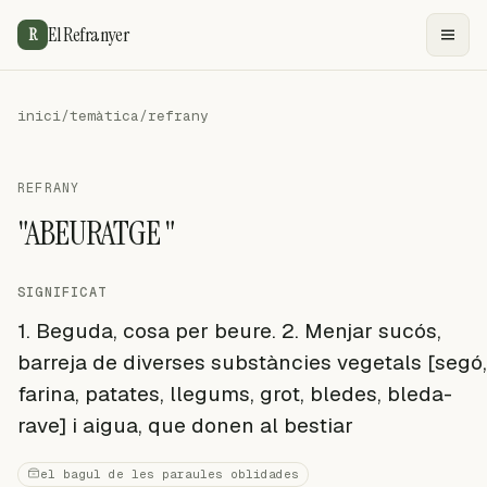
El Refranyer
R
inici
/
temàtica
/
refrany
REFRANY
"ABEURATGE "
SIGNIFICAT
1. Beguda, cosa per beure. 2. Menjar sucós,
barreja de diverses substàncies vegetals [segó,
farina, patates, llegums, grot, bledes, bleda-
rave] i aigua, que donen al bestiar
el bagul de les paraules oblidades