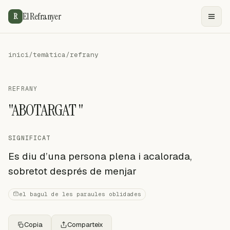
El Refranyer
R
inici
/
temàtica
/
refrany
REFRANY
"ABOTARGAT "
SIGNIFICAT
Es diu d’una persona plena i acalorada,
sobretot després de menjar
el bagul de les paraules oblidades
Copia
Comparteix