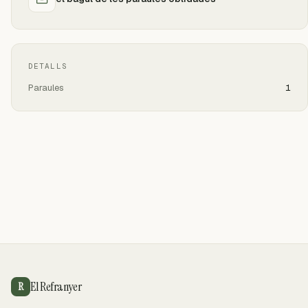
DETALLS
Paraules
1
El Refranyer
R