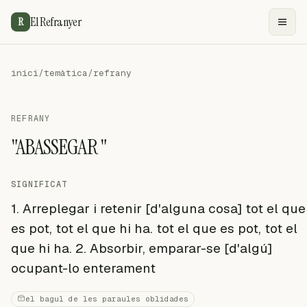
El Refranyer
R
inici
/
temàtica
/
refrany
REFRANY
"ABASSEGAR "
SIGNIFICAT
1. Arreplegar i retenir [d'alguna cosa] tot el que
es pot, tot el que hi ha. tot el que es pot, tot el
que hi ha. 2. Absorbir, emparar-se [d'algú]
ocupant-lo enterament
el bagul de les paraules oblidades