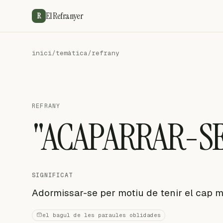
El Refranyer
R
inici
/
temàtica
/
refrany
REFRANY
"ACAPARRAR-SE
SIGNIFICAT
Adormissar-se per motiu de tenir el cap mo
el bagul de les paraules oblidades