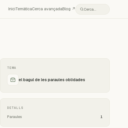
Inici
Temàtica
Cerca avançada
Blog ↗
Cerca…
TEMA
el bagul de les paraules oblidades
DETALLS
Paraules
1