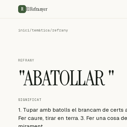
El Refranyer
R
inici
/
temàtica
/
refrany
REFRANY
"ABATOLLAR "
SIGNIFICAT
1. Tupar amb batolls el brancam de certs arb
Fer caure, tirar en terra. 3. Fer una cosa 
mirament