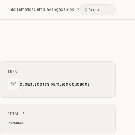
Inici
Temàtica
Cerca avançada
Blog ↗
Cerca…
TEMA
el bagul de les paraules oblidades
DETALLS
Paraules
1