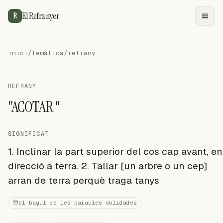
El Refranyer
R
inici
/
temàtica
/
refrany
REFRANY
"ACOTAR "
SIGNIFICAT
1. Inclinar la part superior del cos cap avant, en
direcció a terra. 2. Tallar [un arbre o un cep]
arran de terra perquè traga tanys
el bagul de les paraules oblidades