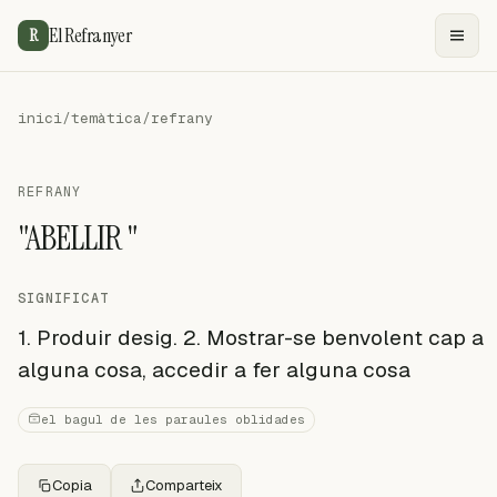
El Refranyer
R
inici
/
temàtica
/
refrany
REFRANY
"ABELLIR "
SIGNIFICAT
1. Produir desig. 2. Mostrar-se benvolent cap a
alguna cosa, accedir a fer alguna cosa
el bagul de les paraules oblidades
Copia
Comparteix