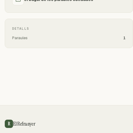
DETALLS
Paraules
1
El Refranyer
R