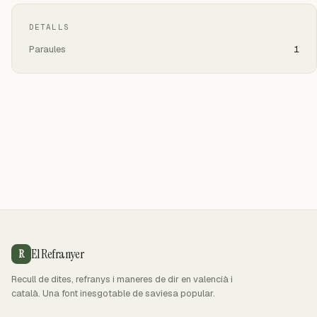
DETALLS
Paraules
1
El Refranyer
R
Recull de dites, refranys i maneres de dir en valencià i
català. Una font inesgotable de saviesa popular.