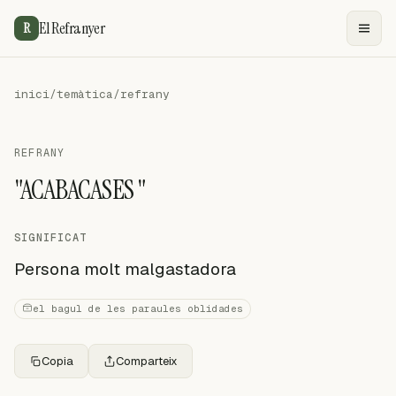
El Refranyer
R
inici
/
temàtica
/
refrany
REFRANY
"ACABACASES "
SIGNIFICAT
Persona molt malgastadora
el bagul de les paraules oblidades
Copia
Comparteix