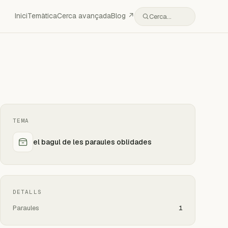
Inici
Temàtica
Cerca avançada
Blog ↗
Cerca…
TEMA
el bagul de les paraules oblidades
DETALLS
Paraules
1