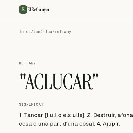
El Refranyer
R
inici
/
temàtica
/
refrany
REFRANY
"ACLUCAR"
SIGNIFICAT
1. Tancar [l'ull o els ulls]. 2. Destruir, af
cosa o una part d'una cosa]. 4. Ajupir.