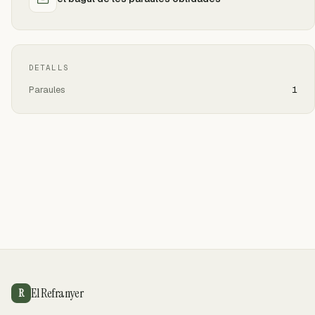
DETALLS
Paraules
1
El Refranyer
R