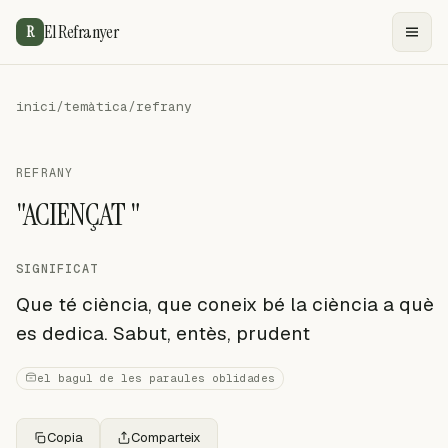
El Refranyer
R
inici
/
temàtica
/
refrany
REFRANY
"ACIENÇAT "
SIGNIFICAT
Que té ciència, que coneix bé la ciència a què
es dedica. Sabut, entès, prudent
el bagul de les paraules oblidades
Copia
Comparteix