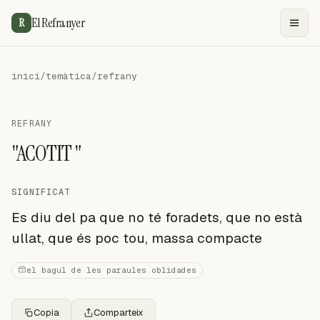
El Refranyer
R
inici
/
temàtica
/
refrany
REFRANY
"ACOTIT "
SIGNIFICAT
Es diu del pa que no té foradets, que no està
ullat, que és poc tou, massa compacte
el bagul de les paraules oblidades
Copia
Comparteix