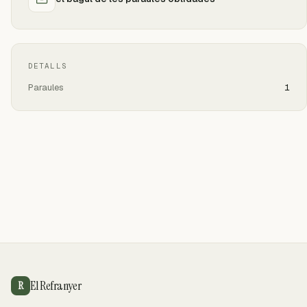
DETALLS
Paraules
1
El Refranyer
R