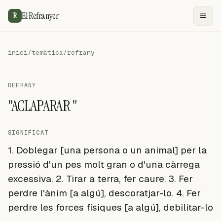
El Refranyer
R
inici
/
temàtica
/
refrany
REFRANY
"ACLAPARAR "
SIGNIFICAT
1. Doblegar [una persona o un animal] per la
pressió d'un pes molt gran o d'una càrrega
excessiva. 2. Tirar a terra, fer caure. 3. Fer
perdre l'ànim [a algú], descoratjar-lo. 4. Fer
perdre les forces físiques [a algú], debilitar-lo