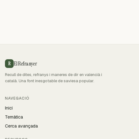
El Refranyer
R
Recull de dites, refranys i maneres de dir en valencià i
català. Una font inesgotable de saviesa popular.
NAVEGACIÓ
Inici
Temàtica
Cerca avançada