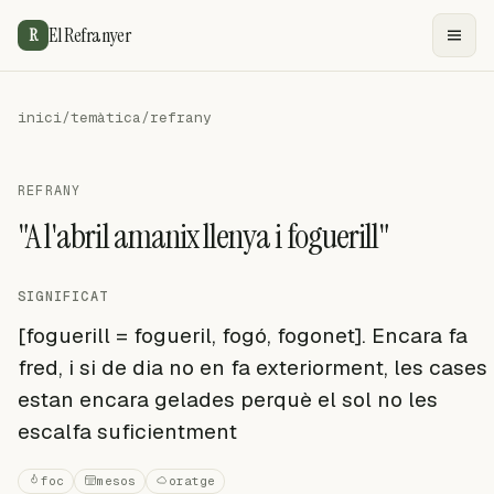
El Refranyer
R
inici
/
temàtica
/
refrany
REFRANY
"A l'abril amanix llenya i foguerill"
SIGNIFICAT
[foguerill = fogueril, fogó, fogonet]. Encara fa
fred, i si de dia no en fa exteriorment, les cases
estan encara gelades perquè el sol no les
escalfa suficientment
foc
mesos
oratge