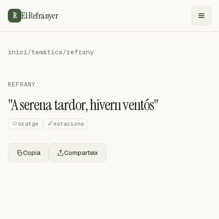
El Refranyer
R
inici
/
temàtica
/
refrany
REFRANY
"A serena tardor, hivern ventós"
oratge
estacions
Copia
Comparteix