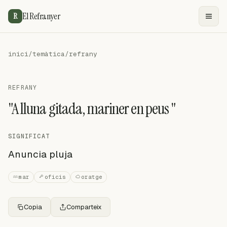
El Refranyer
R
inici
/
temàtica
/
refrany
REFRANY
"A lluna gitada, mariner en peus "
SIGNIFICAT
Anuncia pluja
mar
oficis
oratge
Copia
Comparteix