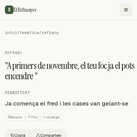
El Refranyer
R
inici
/
temàtica
/
refrany
REFRANY
"A primers de novembre, el teu foc ja el pots
encendre "
SIGNIFICAT
Ja comença el fred i les cases van gelant-se
mesos
foc
oratge
Copia
Comparteix