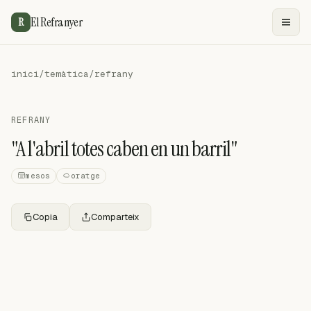
El Refranyer
R
inici
/
temàtica
/
refrany
REFRANY
"A l'abril totes caben en un barril"
mesos
oratge
Copia
Comparteix