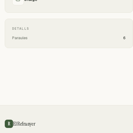
DETALLS
Paraules
6
El Refranyer
R