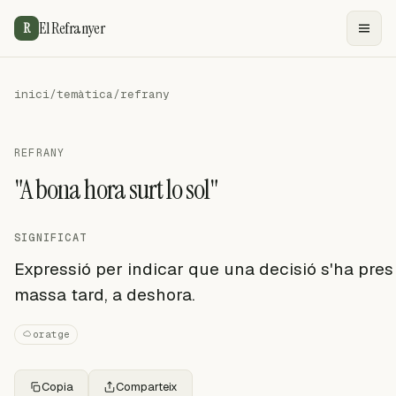
El Refranyer
R
inici
/
temàtica
/
refrany
REFRANY
"A bona hora surt lo sol"
SIGNIFICAT
Expressió per indicar que una decisió s'ha pres
massa tard, a deshora.
oratge
Copia
Comparteix