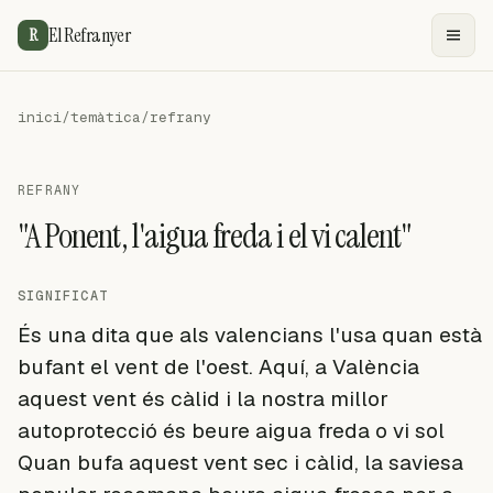
El Refranyer
R
inici
/
temàtica
/
refrany
REFRANY
"A Ponent, l'aigua freda i el vi calent"
SIGNIFICAT
És una dita que als valencians l'usa quan està
bufant el vent de l'oest. Aquí, a València
aquest vent és càlid i la nostra millor
autoprotecció és beure aigua freda o vi sol
Quan bufa aquest vent sec i càlid, la saviesa