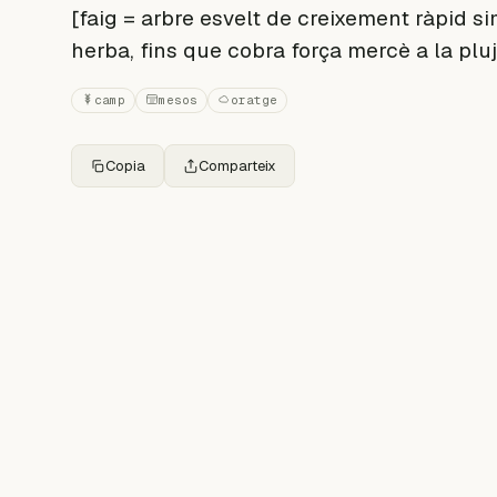
[faig = arbre esvelt de creixement ràpid sim
herba, fins que cobra força mercè a la plu
camp
mesos
oratge
Copia
Comparteix