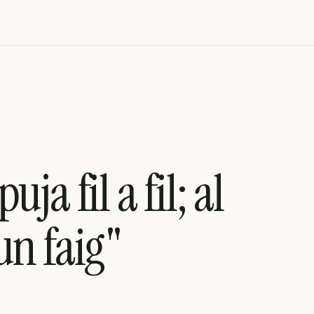
puja fil a fil; al
un faig"