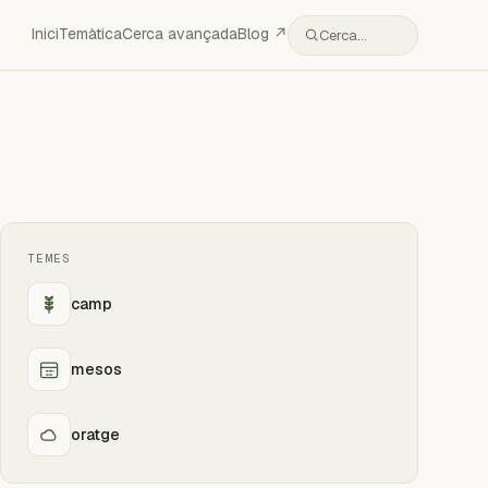
Inici
Temàtica
Cerca avançada
Blog ↗
Cerca…
TEMES
camp
mesos
oratge