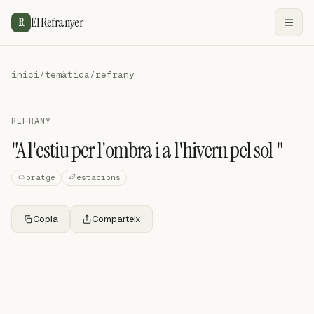
El Refranyer
R
inici
/
temàtica
/
refrany
REFRANY
"A l'estiu per l'ombra i a l'hivern pel sol "
oratge
estacions
Copia
Comparteix