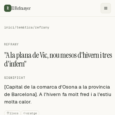
El Refranyer
R
inici
/
temàtica
/
refrany
REFRANY
"A la plana de Vic, nou mesos d'hivern i tres
d'infern"
SIGNIFICAT
[Capital de la comarca d'Osona a la província
de Barcelona]. A l'hivern fa molt fred i a l'estiu
molta calor.
llocs
oratge