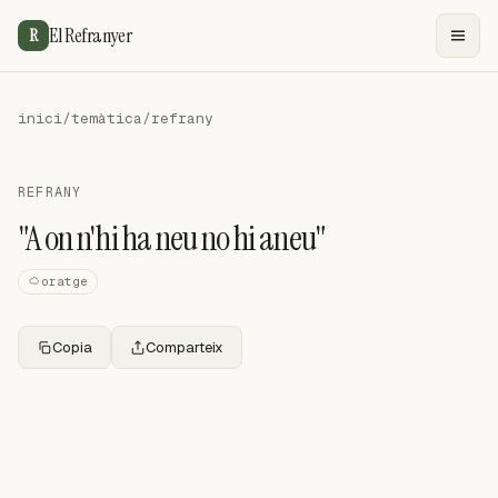
El Refranyer
R
inici
/
temàtica
/
refrany
REFRANY
"A on n'hi ha neu no hi aneu"
oratge
Copia
Comparteix