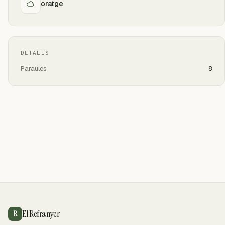
oratge
DETALLS
Paraules
8
El Refranyer
R