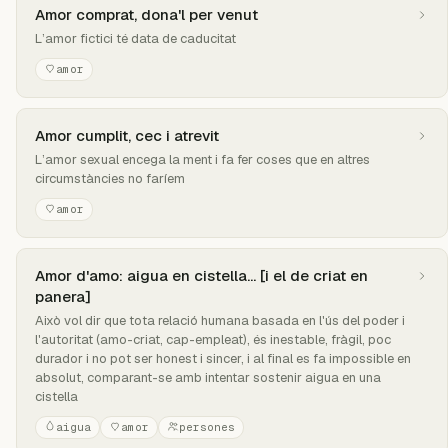
Amor comprat, dona'l per venut
L’amor fictici té data de caducitat
amor
Amor cumplit, cec i atrevit
L’amor sexual encega la ment i fa fer coses que en altres
circumstàncies no faríem
amor
Amor d'amo: aigua en cistella... [i el de criat en
panera]
Això vol dir que tota relació humana basada en l'ús del poder i
l'autoritat (amo-criat, cap-empleat), és inestable, fràgil, poc
durador i no pot ser honest i sincer, i al final es fa impossible en
absolut, comparant-se amb intentar sostenir aigua en una
cistella
aigua
amor
persones