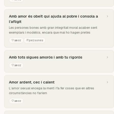
Amb amor és obeït qui ajuda al pobre i consola a
l’afligit
Les persones bones amb gran integritat moral acaben sent
exemplars i modèlics, encara que mai ho hagen pretés
amor
persones
Amb tots sigues amorós i amb tu rigorós
amor
Amor ardent, cec i calent
L’amor sexual encega la ment i fa fer coses que en altres
circumstàncies no faríem
amor