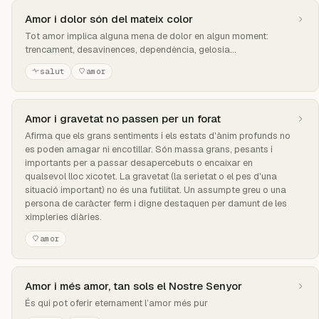
Amor i dolor són del mateix color
Tot amor implica alguna mena de dolor en algun moment:
trencament, desavinences, dependència, gelosia...
salut
amor
Amor i gravetat no passen per un forat
Afirma que els grans sentiments i els estats d'ànim profunds no
es poden amagar ni encotillar. Són massa grans, pesants i
importants per a passar desapercebuts o encaixar en
qualsevol lloc xicotet. La gravetat (la serietat o el pes d'una
situació important) no és una futilitat. Un assumpte greu o una
persona de caràcter ferm i digne destaquen per damunt de les
ximpleries diàries.
amor
Amor i més amor, tan sols el Nostre Senyor
És qui pot oferir eternament l’amor més pur