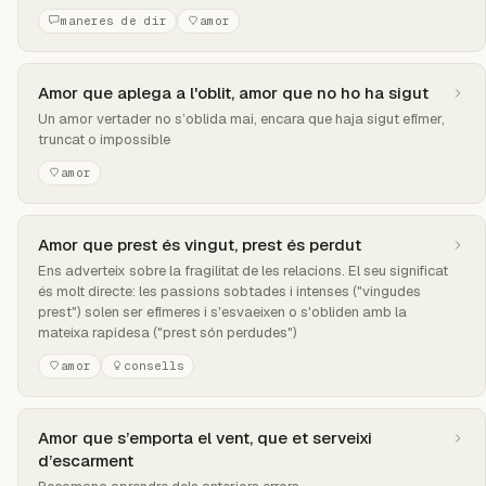
maneres de dir
amor
Amor que aplega a l'oblit, amor que no ho ha sigut
Un amor vertader no s’oblida mai, encara que haja sigut efímer,
truncat o impossible
amor
Amor que prest és vingut, prest és perdut
Ens adverteix sobre la fragilitat de les relacions. El seu significat
és molt directe: les passions sobtades i intenses ("vingudes
prest") solen ser efímeres i s'esvaeixen o s'obliden amb la
mateixa rapidesa ("prest són perdudes")
amor
consells
Amor que s’emporta el vent, que et serveixi
d’escarment