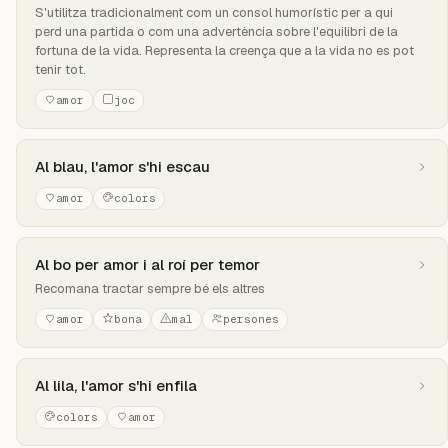
S'utilitza tradicionalment com un consol humorístic per a qui
perd una partida o com una advertència sobre l'equilibri de la
fortuna de la vida. Representa la creença que a la vida no es pot
tenir tot.
amor
joc
Al blau, l'amor s'hi escau
amor
colors
Al bo per amor i al roí per temor
Recomana tractar sempre bé els altres
amor
bona
mal
persones
Al lila, l'amor s'hi enfila
colors
amor