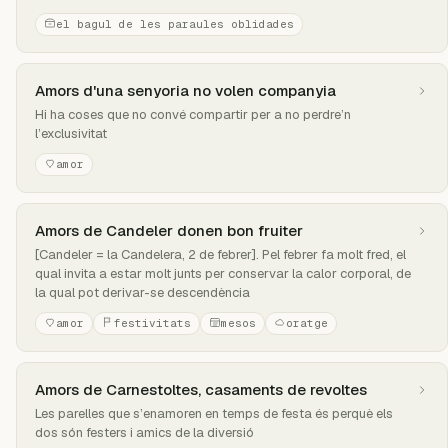
el bagul de les paraules oblidades
Amors d'una senyoria no volen companyia
Hi ha coses que no convé compartir per a no perdre’n
l’exclusivitat
amor
Amors de Candeler donen bon fruiter
[Candeler = la Candelera, 2 de febrer]. Pel febrer fa molt fred, el
qual invita a estar molt junts per conservar la calor corporal, de
la qual pot derivar-se descendència
amor
festivitats
mesos
oratge
Amors de Carnestoltes, casaments de revoltes
Les parelles que s’enamoren en temps de festa és perquè els
dos són festers i amics de la diversió