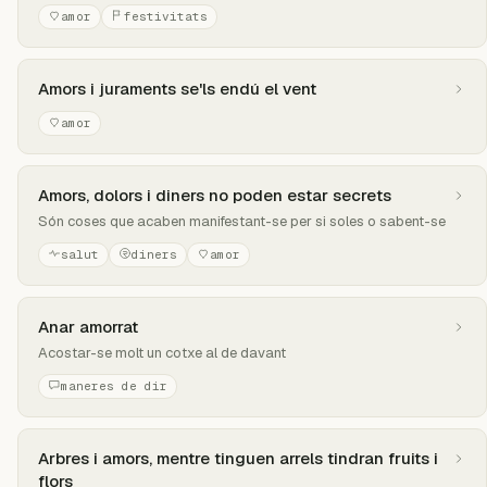
amor
festivitats
Amors i juraments se'ls endú el vent
amor
Amors, dolors i diners no poden estar secrets
Són coses que acaben manifestant-se per si soles o sabent-se
salut
diners
amor
Anar amorrat
Acostar-se molt un cotxe al de davant
maneres de dir
Arbres i amors, mentre tinguen arrels tindran fruits i
flors