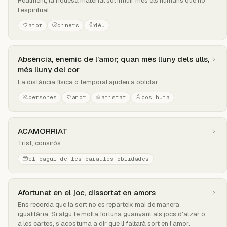
Realment, la riquesa material sol influir més els humans que no
l’espiritual
amor
diners
déu
Absència, enemic de l’amor; quan més lluny dels ulls,
més lluny del cor
La distància física o temporal ajuden a oblidar
persones
amor
amistat
cos huma
ACAMORRIAT
Trist, consirós
el bagul de les paraules oblidades
Afortunat en el joc, dissortat en amors
Ens recorda que la sort no es reparteix mai de manera
igualitària. Si algú té molta fortuna guanyant als jocs d'atzar o
a les cartes, s'acostuma a dir que li faltarà sort en l'amor.