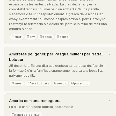
excessos de les festes de Nadal! La clau del refrany és la
comptabilitat dels nou mesos d'un embaràs: Si una parella
s'enamora o té un "despiste" durant la gresca de la nit de Cap
d'Any, exactament nou mesos després arriba el part. L'afany (o
l'estreny) fa referència als dolors del part i a la feina de tenir una
criatura a casa.
amor
any
mesos
sants
Amoretes pel gener, per Pasqua muller i per Nadal
bolquer
25 desembre. És una dita que destaca la rapidesa del festeig i
la formació d'una família. L’enamorament porta a la boda i al
naixement de fills.
amor
festivitats
mesos
parentiu
Amorós com una romeguera
Es diu d'una persona adusta, poc amable
maneres de dir