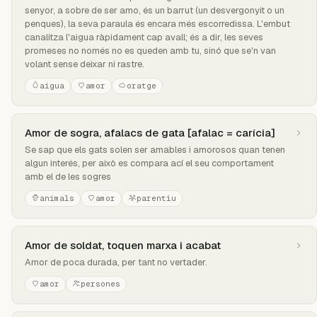
senyor, a sobre de ser amo, és un barrut (un desvergonyit o un
penques), la seva paraula és encara més escorredissa. L'embut
canalitza l'aigua ràpidament cap avall; és a dir, les seves
promeses no només no es queden amb tu, sinó que se'n van
volant sense deixar ni rastre.
aigua
amor
oratge
Amor de sogra, afalacs de gata [afalac = carícia]
Se sap que els gats solen ser amables i amorosos quan tenen
algun interés, per això es compara ací el seu comportament
amb el de les sogres
animals
amor
parentiu
Amor de soldat, toquen marxa i acabat
Amor de poca durada, per tant no vertader.
amor
persones