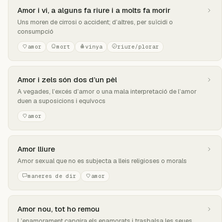
Amor i vi, a alguns fa riure i a molts fa morir
Uns moren de cirrosi o accident; d’altres, per suïcidi o
consumpció
amor
mort
vinya
riure/plorar
Amor i zels són dos d’un pèl
A vegades, l’excés d’amor o una mala interpretació de l’amor
duen a suposicions i equívocs
amor
Amor lliure
Amor sexual que no es subjecta a lleis religioses o morals
maneres de dir
amor
Amor nou, tot ho remou
L’enamorament capgira els enamorats i trasbalsa les seues