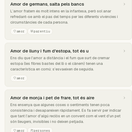
Amor de germans, salta pels bancs
L’amor fratern és molt intens en la infantesa, però sol anar
refredant-se amb el pas del temps per les diferents vivències i
circumstàncies de cada persona.
amor
parentiu
Amor de lluny i fum d'estopa, tot és u
Ens diu que l'amor a distància i el fum que surt de cremar
estopa (les fibres bastes del lli o el cànem) tenen una
característica en comú: s'esvaeixen de seguida.
amor
Amor de monja i pet de frare, tot és aire
Ens ensenya que algunes coses o sentiments tenen poca
consistència i desapareixen ràpidament. Es fa servir per indicar
que tant l'amor d'algú reclòs en un convent com el vent d'un pet
són lleugers, invisibles i no deixen petjada.
amor
persones