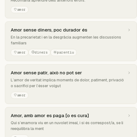
Recomana aprendre dels anteriors errors.
amor
Amor sense diners, poc durador és
En la precarietat i en la desgràcia augmenten les discussions
familiars
amor
diners
parentiu
Amor sense patir, això no pot ser
L’amor de veritat implica moments de dolor, patiment, privació
o sacrifici per l’ésser volgut
amor
Amor, amb amor es paga [o es cura]
Qui s’enamora viu en un nuvolet irreal, i si és correspost/a, se li
reequilibra la ment