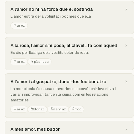
A l'amor no hi ha forca que el sostinga
L’amor estira de la voluntat i pot més que ella
amor
A la rosa, l’amor s’hi posa; al clavell, fa com aquell
Es diu per lloança dels vestits color de rosa.
amor
plantes
A l’amor i al gaspatxo, donar-los foc borratxo
La monotonia és causa d’avorriment; convé tenir inventiva i
variar i improvisar, tant en la cuina com en les relacions
amatòries
amor
donar
menjar
foc
A més amor, més pudor