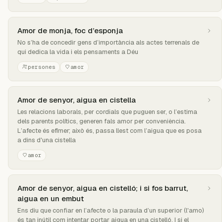
Amor de monja, foc d’esponja
No s’ha de concedir gens d’importància als actes terrenals de
qui dedica la vida i els pensaments a Déu
persones
amor
Amor de senyor, aigua en cistella
Les relacions laborals, per cordials que puguen ser, o l’estima
dels parents polítics, generen fals amor per conveniència.
L’afecte és efímer; això és, passa llest com l’aigua que es posa
a dins d'una cistella
amor
Amor de senyor, aigua en cistelló; i si fos barrut,
aigua en un embut
Ens diu que confiar en l’afecte o la paraula d’un superior (l'amo)
és tan inútil com intentar portar aigua en una cistelló. I si el