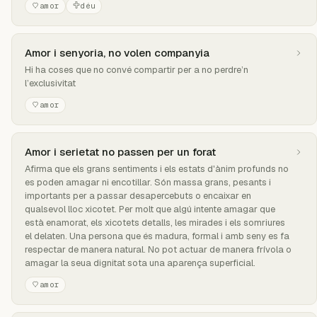
amor
déu
Amor i senyoria, no volen companyia
Hi ha coses que no convé compartir per a no perdre’n
l’exclusivitat
amor
Amor i serietat no passen per un forat
Afirma que els grans sentiments i els estats d'ànim profunds no
es poden amagar ni encotillar. Són massa grans, pesants i
importants per a passar desapercebuts o encaixar en
qualsevol lloc xicotet. Per molt que algú intente amagar que
està enamorat, els xicotets detalls, les mirades i els somriures
el delaten. Una persona que és madura, formal i amb seny es fa
respectar de manera natural. No pot actuar de manera frívola o
amagar la seua dignitat sota una aparença superficial.
amor