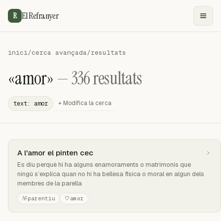
El Refranyer
R
inici
/
cerca avançada
/
resultats
«amor»
— 336 resultats
+ Modifica la cerca
text: amor
A l'amor el pinten cec
Es diu perquè hi ha alguns enamoraments o matrimonis que
ningú s’explica quan no hi ha bellesa física o moral en algun dels
membres de la parella
parentiu
amor