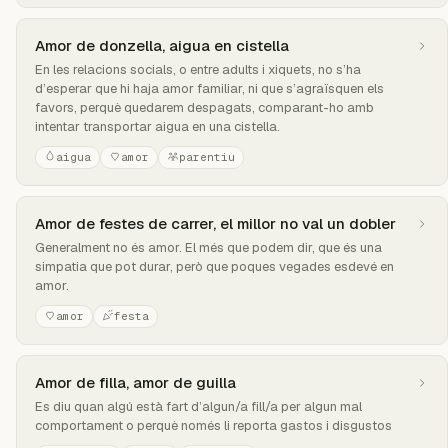
Amor de donzella, aigua en cistella
En les relacions socials, o entre adults i xiquets, no s’ha
d’esperar que hi haja amor familiar, ni que s’agraïsquen els
favors, perquè quedarem despagats, comparant-ho amb
intentar transportar aigua en una cistella.
aigua
amor
parentiu
Amor de festes de carrer, el millor no val un dobler
Generalment no és amor. El més que podem dir, que és una
simpatia que pot durar, però que poques vegades esdevé en
amor.
amor
festa
Amor de filla, amor de guilla
Es diu quan algú està fart d’algun/a fill/a per algun mal
comportament o perquè només li reporta gastos i disgustos