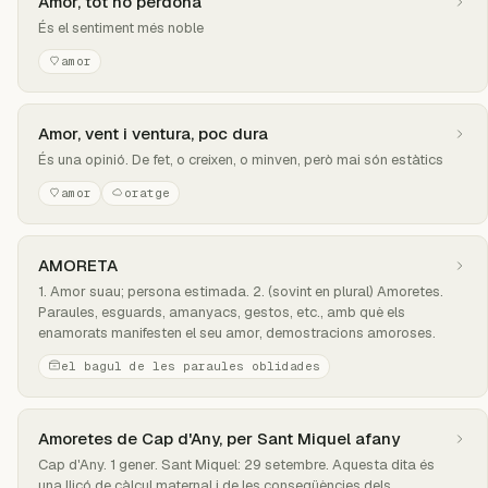
Amor, tot ho perdona
És el sentiment més noble
amor
Amor, vent i ventura, poc dura
És una opinió. De fet, o creixen, o minven, però mai són estàtics
amor
oratge
AMORETA
1. Amor suau; persona estimada. 2. (sovint en plural) Amoretes.
Paraules, esguards, amanyacs, gestos, etc., amb què els
enamorats manifesten el seu amor, demostracions amoroses.
el bagul de les paraules oblidades
Amoretes de Cap d'Any, per Sant Miquel afany
Cap d'Any. 1 gener. Sant Miquel: 29 setembre. Aquesta dita és
una lliçó de càlcul maternal i de les conseqüències dels