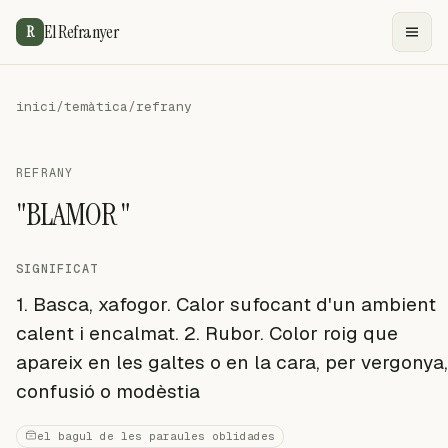
El Refranyer
R
inici
/
temàtica
/
refrany
REFRANY
"BLAMOR "
SIGNIFICAT
1. Basca, xafogor. Calor sufocant d'un ambient
calent i encalmat. 2. Rubor. Color roig que
apareix en les galtes o en la cara, per vergonya,
confusió o modèstia
el bagul de les paraules oblidades