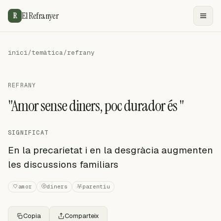
El Refranyer
R
inici
/
temàtica
/
refrany
REFRANY
"Amor sense diners, poc durador és "
SIGNIFICAT
En la precarietat i en la desgràcia augmenten
les discussions familiars
amor
diners
parentiu
Copia
Comparteix