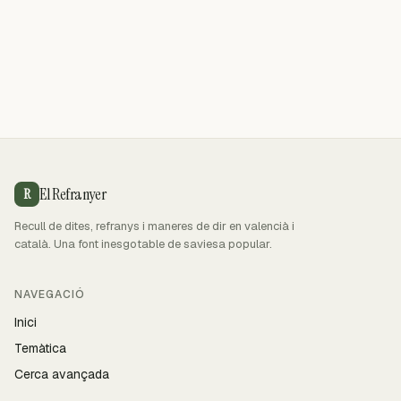
El Refranyer
R
Recull de dites, refranys i maneres de dir en valencià i
català. Una font inesgotable de saviesa popular.
NAVEGACIÓ
Inici
Temàtica
Cerca avançada