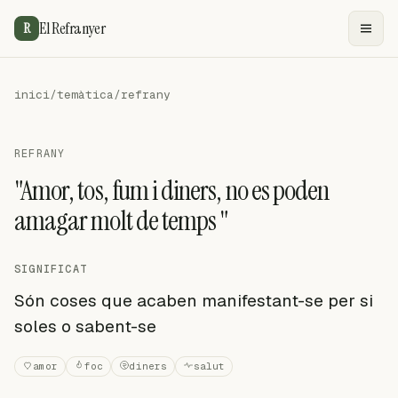
El Refranyer
R
inici
/
temàtica
/
refrany
REFRANY
"Amor, tos, fum i diners, no es poden
amagar molt de temps "
SIGNIFICAT
Són coses que acaben manifestant-se per si
soles o sabent-se
amor
foc
diners
salut