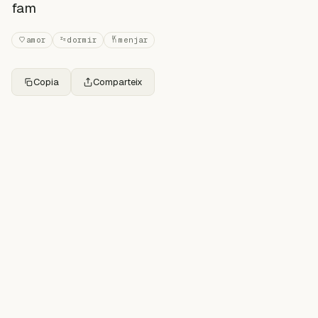
fam
amor
dormir
menjar
Copia
Comparteix