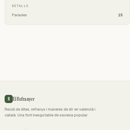
DETALLS
Paraules
15
El Refranyer
R
Recull de dites, refranys i maneres de dir en valencià i
català. Una font inesgotable de saviesa popular.