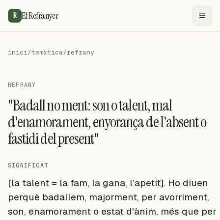
El Refranyer
R
inici
/
temàtica
/
refrany
REFRANY
"Badall no ment: son o talent, mal
d'enamorament, enyorança de l'absent o
fastidi del present"
SIGNIFICAT
[la talent = la fam, la gana, l’apetit]. Ho diuen
perquè badallem, majorment, per avorriment,
son, enamorament o estat d'ànim, més que per