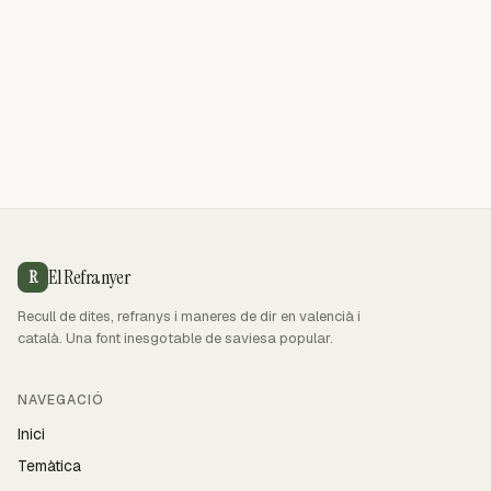
El Refranyer
R
Recull de dites, refranys i maneres de dir en valencià i
català. Una font inesgotable de saviesa popular.
NAVEGACIÓ
Inici
Temàtica