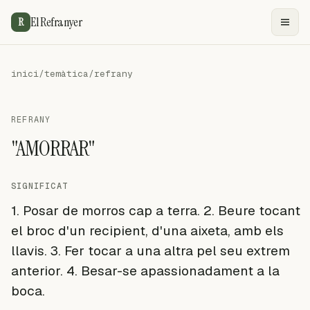
El Refranyer
R
inici
/
temàtica
/
refrany
REFRANY
"AMORRAR"
SIGNIFICAT
1. Posar de morros cap a terra. 2. Beure tocant
el broc d'un recipient, d'una aixeta, amb els
llavis. 3. Fer tocar a una altra pel seu extrem
anterior. 4. Besar-se apassionadament a la
boca.