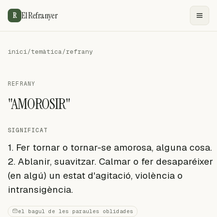
El Refranyer
R
inici
/
temàtica
/
refrany
REFRANY
"AMOROSIR"
SIGNIFICAT
1. Fer tornar o tornar-se amorosa, alguna cosa.
2. Ablanir, suavitzar. Calmar o fer desaparéixer
(en algú) un estat d'agitació, violència o
intransigència.
el bagul de les paraules oblidades