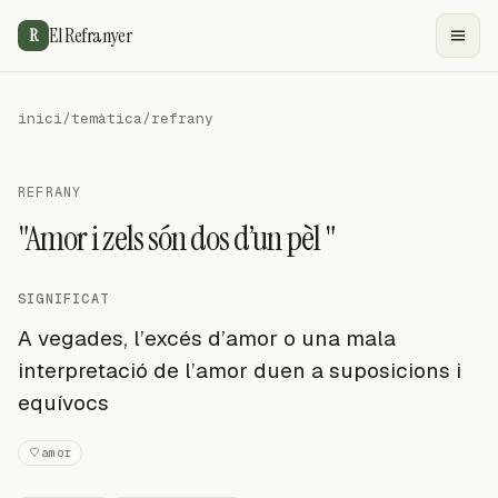
El Refranyer
R
inici
/
temàtica
/
refrany
REFRANY
"Amor i zels són dos d’un pèl "
SIGNIFICAT
A vegades, l’excés d’amor o una mala
interpretació de l’amor duen a suposicions i
equívocs
amor