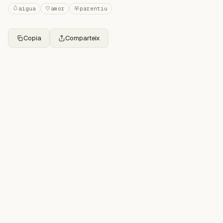
aigua
amor
parentiu
Copia
Comparteix