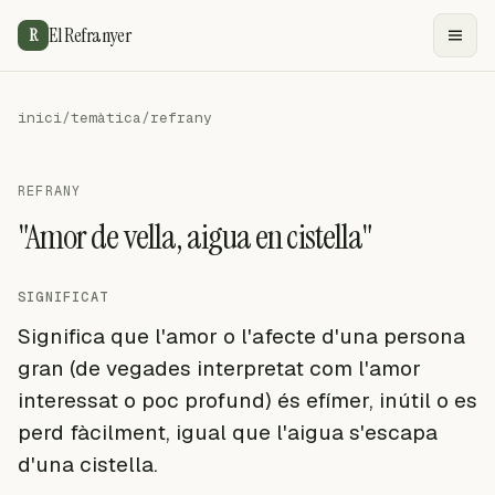
El Refranyer
R
inici
/
temàtica
/
refrany
REFRANY
"Amor de vella, aigua en cistella"
SIGNIFICAT
Significa que l'amor o l'afecte d'una persona
gran (de vegades interpretat com l'amor
interessat o poc profund) és efímer, inútil o es
perd fàcilment, igual que l'aigua s'escapa
d'una cistella.