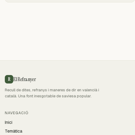
El Refranyer
R
Recull de dites, refranys i maneres de dir en valencià i
català. Una font inesgotable de saviesa popular.
NAVEGACIÓ
Inici
Temàtica