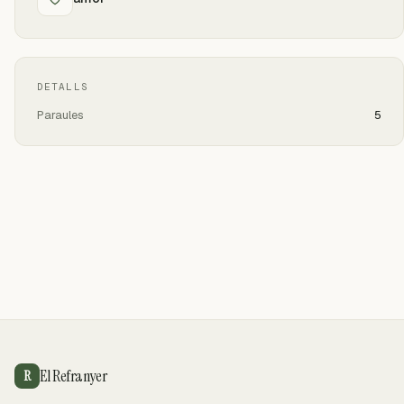
DETALLS
Paraules
5
El Refranyer
R