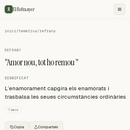
El Refranyer
R
inici
/
temàtica
/
refrany
REFRANY
"Amor nou, tot ho remou "
SIGNIFICAT
L’enamorament capgira els enamorats i
trasbalsa les seues circumstàncies ordinàries
amor
Copia
Comparteix