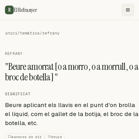
El Refranyer
R
inici
/
temàtica
/
refrany
REFRANY
"Beure amorrat [o a morro , o a morrull , o a
broc de botella] "
SIGNIFICAT
Beure aplicant els llavis en el punt d'on brolla
el líquid, com el gallet de la botija, el broc de la
botella, etc.
maneres de dir
beure