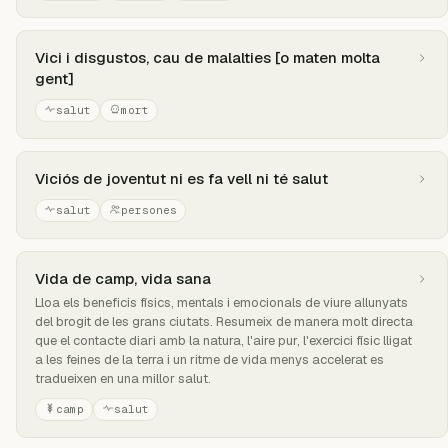
Vici i disgustos, cau de malalties [o maten molta
gent]
salut
mort
Viciós de joventut ni es fa vell ni té salut
salut
persones
Vida de camp, vida sana
Lloa els beneficis físics, mentals i emocionals de viure allunyats
del brogit de les grans ciutats. Resumeix de manera molt directa
que el contacte diari amb la natura, l'aire pur, l'exercici físic lligat
a les feines de la terra i un ritme de vida menys accelerat es
tradueixen en una millor salut.
camp
salut