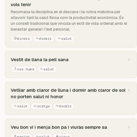
vols tenir
Recomana la disciplina en el descans i la rutina matutina per
afavorir tant la salut física com la productivitat econòmica. És
un consell tradicional que vincula un estil de vida ordenat amb el
benestar general i l'èxit personal.
diners
dormir
salut
Vestit de llana la pell sana
cos huma
salut
Vetllar amb claror de lluna i dormir amb claror de sol
no porten salut ni honor
salut
oratge
dormir
Veu bon vi i menja bon pa i viuràs sempre sa
menjar
salut
vinya