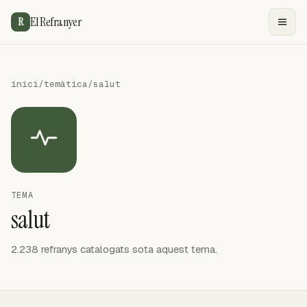
El Refranyer
R
inici
/
temàtica
/
salut
TEMA
salut
2.238 refranys catalogats sota aquest tema.