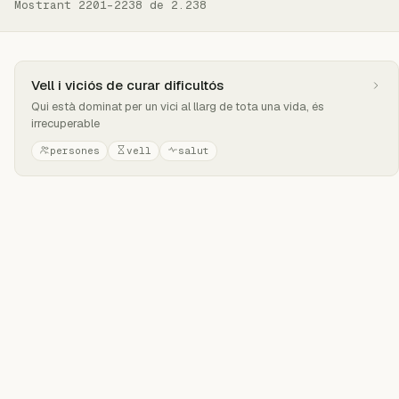
Mostrant 2201–2238 de 2.238
Vell i viciós de curar dificultós
Qui està dominat per un vici al llarg de tota una vida, és
irrecuperable
persones
vell
salut