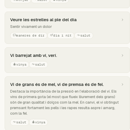
Veure les estrelles al ple del dia
Sentir vivament un dolor
maneres de dir
dia i nit
salut
Vi barrejat amb vi, verí.
vinya
salut
Vi de grans és de mel, vi de premsa és de fel.
Destaca la importància de la pressió en l'elaboració del vi. Els
vins de primera gota (el most que flueix lliurement dels grans)
són de gran qualitat i dolços com la mel. En canvi, el vi obtingut
premsant fortament les pells i les rapes resulta aspre i amarg,
com la fel.
salut
vinya