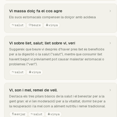
Vi massa dolç fa el cos agre
Els sucs estomacals compensen la dolçor amb acidesa
salut
beure
vinya
Vi sobre llet, salut; llet sobre vi, verí
Suggereix que beure vi després d'haver pres llet és beneficiós
per a la digestió o la salut ("salut"), mentre que consumir llet
havent begut vi prèviament pot causar malestar estomacal o
problemes ("verí").
salut
vinya
Vi, son i mel, remei de vell.
Destaca els tres pilars bàsics de la salut i el benestar per a la
gent gran: el vi (en moderació) per a la vitalitat, dormir bé per a
la recuperació i la mel com a aliment nutritiu i remei tradicional.
menjar
salut
vinya