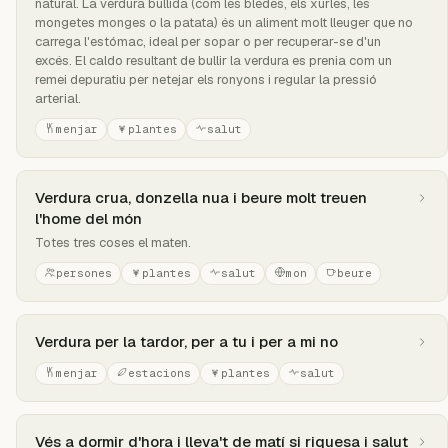
natural. La verdura bullida (com les bledes, els xurles, les
mongetes monges o la patata) és un aliment molt lleuger que no
carrega l'estómac, ideal per sopar o per recuperar-se d'un
excés. El caldo resultant de bullir la verdura es prenia com un
remei depuratiu per netejar els ronyons i regular la pressió
arterial.
menjar
plantes
salut
Verdura crua, donzella nua i beure molt treuen
l'home del món
Totes tres coses el maten.
persones
plantes
salut
mon
beure
Verdura per la tardor, per a tu i per a mi no
menjar
estacions
plantes
salut
Vés a dormir d'hora i lleva't de matí si riquesa i salut