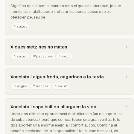
Significa que estem encantats amb el que ens ofereixen, ja que
només els malalts poden refusar les bones coses que els
ofereixen pel seu bé
salut
Xiques metzines no maten
salut
persones
mort
Xocolata i aigua freda, cagarines a la tarda
aigua
menjar
salut
Xocolata i sopa bullida allarguen la vida
Uneix dos aliments aparentment molt diferents (un de caprici i un
de subsistència), però que comparteixen una gran veritat: tots
dos aporten una enorme energia i confort al cos. Combina el
benefici medicinal de la "sopa bullida" (que, com hem vist, és