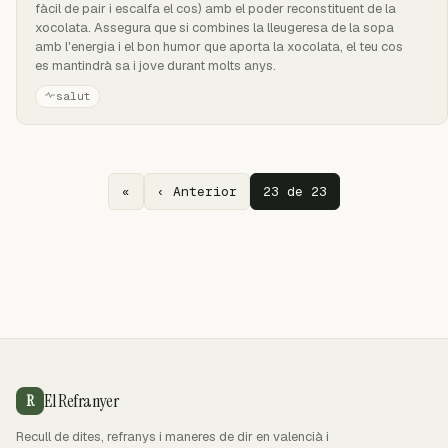
fàcil de pair i escalfa el cos) amb el poder reconstituent de la
xocolata. Assegura que si combines la lleugeresa de la sopa
amb l'energia i el bon humor que aporta la xocolata, el teu cos
es mantindrà sa i jove durant molts anys.
salut
«
‹ Anterior
23 de 23
El Refranyer
R
Recull de dites, refranys i maneres de dir en valencià i