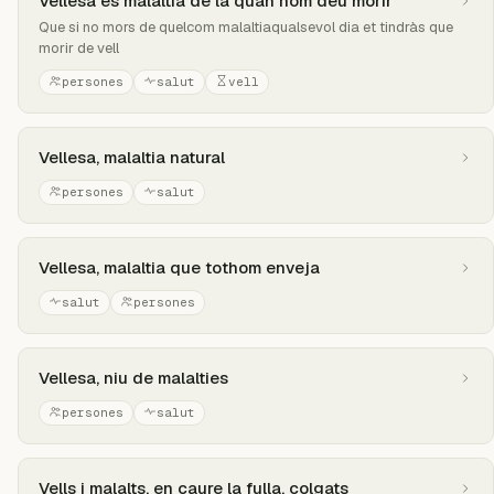
Vellesa és malaltia de la quan hom deu morir
Que si no mors de quelcom malaltiaqualsevol dia et tindràs que
morir de vell
persones
salut
vell
Vellesa, malaltia natural
persones
salut
Vellesa, malaltia que tothom enveja
salut
persones
Vellesa, niu de malalties
persones
salut
Vells i malalts, en caure la fulla, colgats