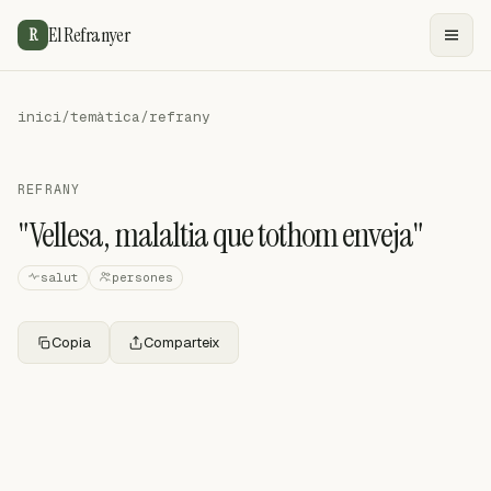
El Refranyer
R
inici
/
temàtica
/
refrany
REFRANY
"Vellesa, malaltia que tothom enveja"
salut
persones
Copia
Comparteix