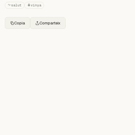
salut
vinya
Copia
Comparteix