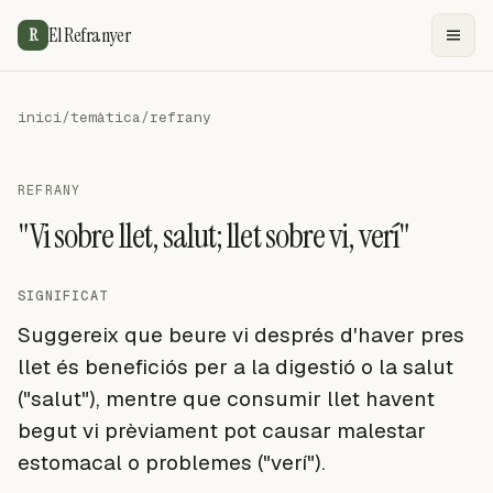
El Refranyer
R
inici
/
temàtica
/
refrany
REFRANY
"Vi sobre llet, salut; llet sobre vi, verí"
SIGNIFICAT
Suggereix que beure vi després d'haver pres
llet és beneficiós per a la digestió o la salut
("salut"), mentre que consumir llet havent
begut vi prèviament pot causar malestar
estomacal o problemes ("verí").