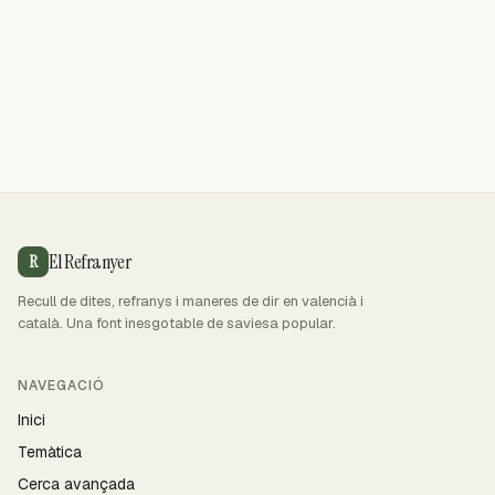
El Refranyer
R
Recull de dites, refranys i maneres de dir en valencià i
català. Una font inesgotable de saviesa popular.
NAVEGACIÓ
Inici
Temàtica
Cerca avançada