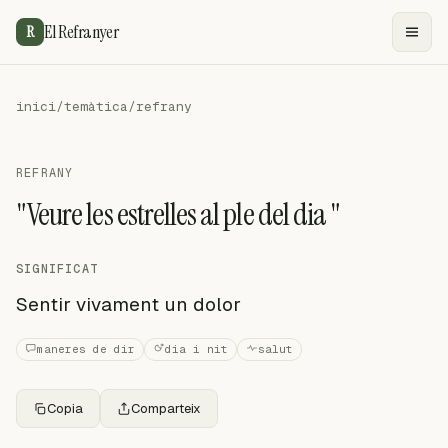
El Refranyer
R
inici
/
temàtica
/
refrany
REFRANY
"Veure les estrelles al ple del dia "
SIGNIFICAT
Sentir vivament un dolor
maneres de dir
dia i nit
salut
Copia
Comparteix