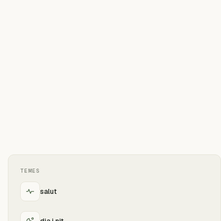
TEMES
salut
dia i nit