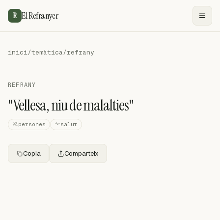
El Refranyer
R
inici
/
temàtica
/
refrany
REFRANY
"Vellesa, niu de malalties"
persones
salut
Copia
Comparteix