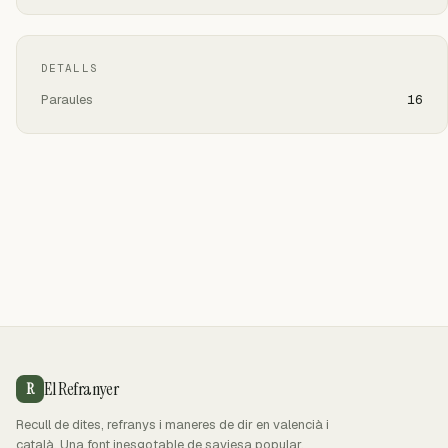
DETALLS
Paraules
16
El Refranyer
R
Recull de dites, refranys i maneres de dir en valencià i
català. Una font inesgotable de saviesa popular.