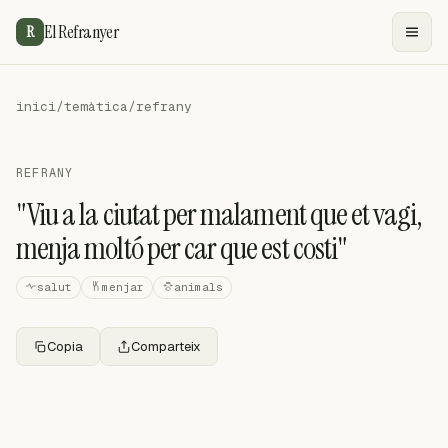
El Refranyer
R
inici
/
temàtica
/
refrany
REFRANY
"Viu a la ciutat per malament que et vagi,
menja moltó per car que est costi"
salut
menjar
animals
Copia
Comparteix