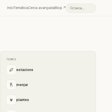
Inici
Temàtica
Cerca avançada
Blog ↗
Cerca…
TEMES
estacions
menjar
plantes