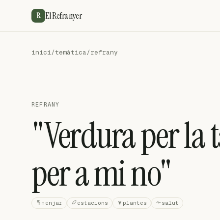
El Refranyer
R
inici
/
temàtica
/
refrany
REFRANY
"Verdura per la t
per a mi no"
menjar
estacions
plantes
salut