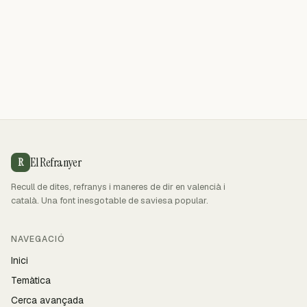
El Refranyer
R
Recull de dites, refranys i maneres de dir en valencià i
català. Una font inesgotable de saviesa popular.
NAVEGACIÓ
Inici
Temàtica
Cerca avançada