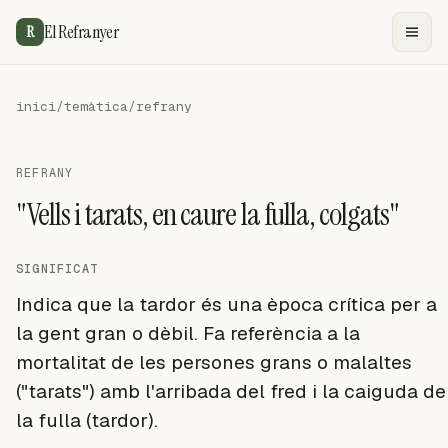
El Refranyer
R
inici
/
temàtica
/
refrany
REFRANY
"Vells i tarats, en caure la fulla, colgats"
SIGNIFICAT
Indica que la tardor és una època crítica per a
la gent gran o dèbil. Fa referència a la
mortalitat de les persones grans o malaltes
("tarats") amb l'arribada del fred i la caiguda de
la fulla (tardor).