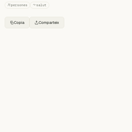
persones
salut
Copia
Comparteix