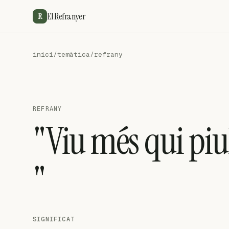
El Refranyer
R
inici
/
temàtica
/
refrany
REFRANY
"Viu més qui piu
"
SIGNIFICAT