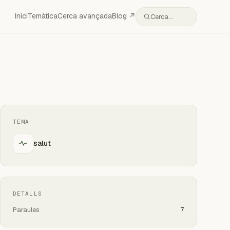
Inici
Temàtica
Cerca avançada
Blog ↗
Cerca…
TEMA
salut
DETALLS
Paraules
7