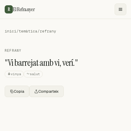
El Refranyer
R
inici
/
temàtica
/
refrany
REFRANY
"Vi barrejat amb vi, verí."
vinya
salut
Copia
Comparteix