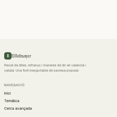
El Refranyer
R
Recull de dites, refranys i maneres de dir en valencià i
català. Una font inesgotable de saviesa popular.
NAVEGACIÓ
Inici
Temàtica
Cerca avançada