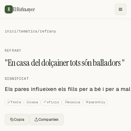
El Refranyer
R
inici
/
temàtica
/
refrany
REFRANY
"En casa del dolçainer tots són balladors "
SIGNIFICAT
Els pares influeixen els fills per a bé i per a mal
festa
casa
oficis
música
parentiu
Copia
Comparteix