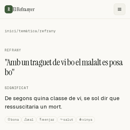
El Refranyer
R
inici
/
temàtica
/
refrany
REFRANY
"Amb un traguet de vi bo el malalt es posa
bo"
SIGNIFICAT
De segons quina classe de vi, se sol dir que
ressuscitaria un mort.
bona
mal
menjar
salut
vinya