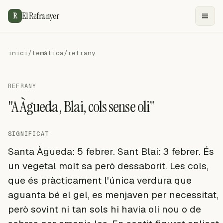
El Refranyer
R
inici
/
temàtica
/
refrany
REFRANY
"A Àgueda, Blai, cols sense oli"
SIGNIFICAT
Santa Àgueda: 5 febrer. Sant Blai: 3 febrer. És
un vegetal molt sa però dessaborit. Les cols,
que és pràcticament l'única verdura que
aguanta bé el gel, es menjaven per necessitat,
però sovint ni tan sols hi havia oli nou o de