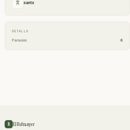
sants
DETALLS
Paraules
6
El Refranyer
R