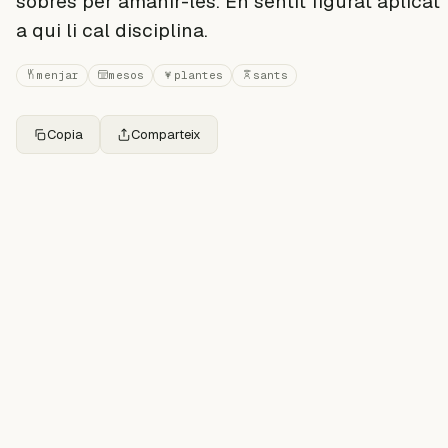
sobres per amanir-les. En sentit figurat aplicat
a qui li cal disciplina.
menjar
mesos
plantes
sants
Copia
Comparteix