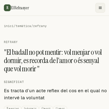
El Refranyer
R
inici
/
temàtica
/
refrany
REFRANY
"El badall no pot mentir: vol menjar o vol
dormir, es recorda de l'amor o és senyal
que vol morir "
SIGNIFICAT
Es tracta d’un acte reflex del cos en el qual no
intervé la voluntat
menjar
dormir
mort
amor